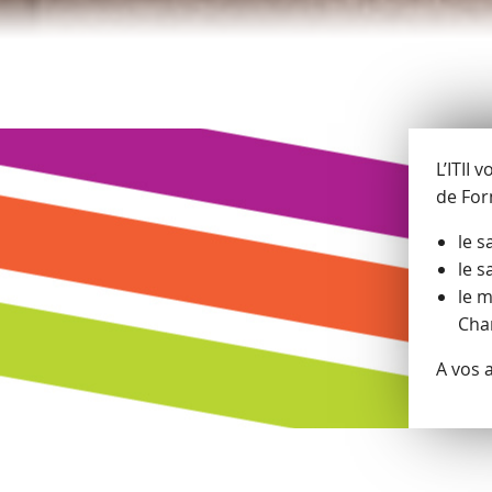
L’ITII 
de For
le s
le s
le 
Char
A vos 