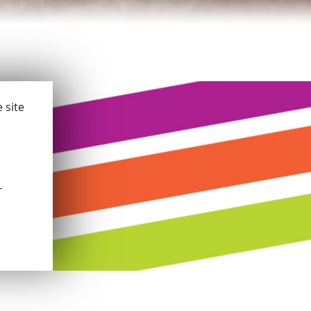
 site
-